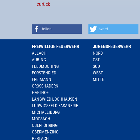
zurück
teilen
tweet
FREIWILLIGE FEUERWEHR
JUGENDFEUERWEHR
ALLACH
NORD
AUBING
OST
FELDMOCHING
SÜD
FORSTENRIED
WEST
FREIMANN
MITTE
GROSSHADERN
HARTHOF
LANGWIED-LOCHHAUSEN
LUDWIGSFELD-FASANERIE
MICHAELIBURG
MOOSACH
OBERFÖHRING
OBERMENZING
PERLACH