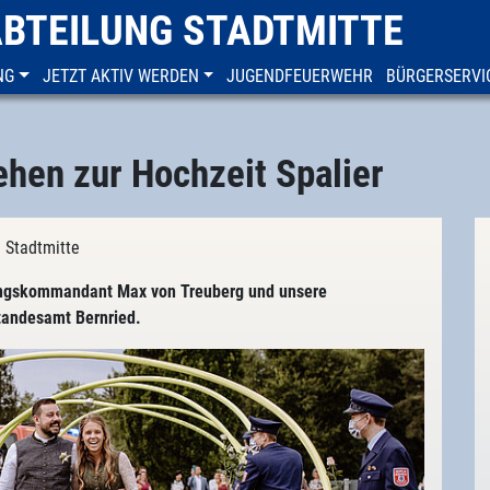
ABTEILUNG STADTMITTE
NG
JETZT AKTIV WERDEN
JUGENDFEUERWEHR
BÜRGERSERVI
hen zur Hochzeit Spalier
 Stadtmitte
ungskommandant Max von Treuberg und unsere
tandesamt Bernried.