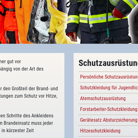
Schutzausrüstun
er gut vor
hängig von der Art des
Persönliche Schutzausrüstu
Schutzkleidung für Jugendli
r den Großteil der Brand- und
stungen zum Schutz vor Hitze,
Atemschutzausrüstung
Forstarbeiter-Schutzkleidung
en Schritte des Ankleidens
Gerätesatz Absturzsicherung
em Brandeinsatz muss jeder
 in kürzester Zeit
Hitzeschutzkleidung