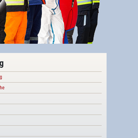
g
ng
che