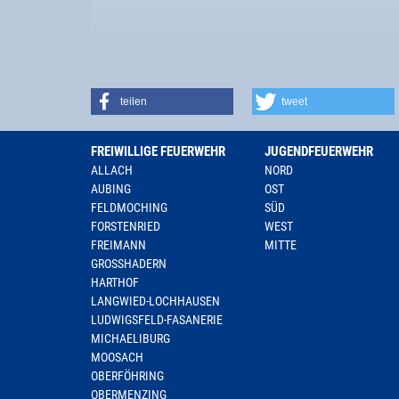
teilen
tweet
FREIWILLIGE FEUERWEHR
JUGENDFEUERWEHR
ALLACH
NORD
AUBING
OST
FELDMOCHING
SÜD
FORSTENRIED
WEST
FREIMANN
MITTE
GROSSHADERN
HARTHOF
LANGWIED-LOCHHAUSEN
LUDWIGSFELD-FASANERIE
MICHAELIBURG
MOOSACH
OBERFÖHRING
OBERMENZING