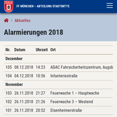
FF MÜNCHEN – ABTEILUNG STADTMITTE
Alarmierungen
Aktuelles
Alarmierungen 2018
Nr.
Datum
Uhrzeit
Ort
Dezember
105
08.12.2018
14:23
ADAC Fahrsicherheitszentrum, Augsbur
104
04.12.2018
10:56
Infanteriestraße
November
103
26.11.2018
21:27
Feuerwache 1 – Hauptwache
102
26.11.2018
21:26
Feuerwache 3 – Westend
101
26.11.2018
20:52
Elsenheimerstraße