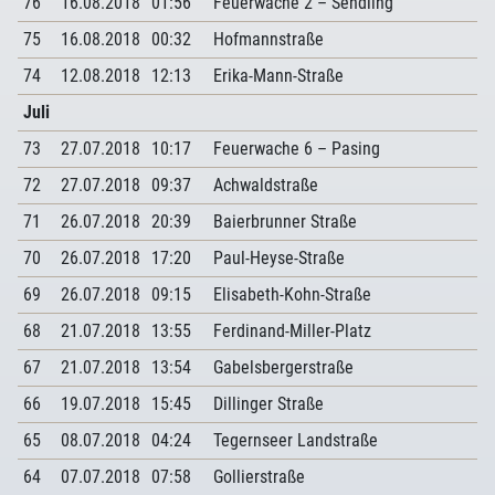
76
16.08.2018
01:56
Feuerwache 2 – Sendling
75
16.08.2018
00:32
Hofmannstraße
74
12.08.2018
12:13
Erika-Mann-Straße
Juli
73
27.07.2018
10:17
Feuerwache 6 – Pasing
72
27.07.2018
09:37
Achwaldstraße
71
26.07.2018
20:39
Baierbrunner Straße
70
26.07.2018
17:20
Paul-Heyse-Straße
69
26.07.2018
09:15
Elisabeth-Kohn-Straße
68
21.07.2018
13:55
Ferdinand-Miller-Platz
67
21.07.2018
13:54
Gabelsbergerstraße
66
19.07.2018
15:45
Dillinger Straße
65
08.07.2018
04:24
Tegernseer Landstraße
64
07.07.2018
07:58
Gollierstraße